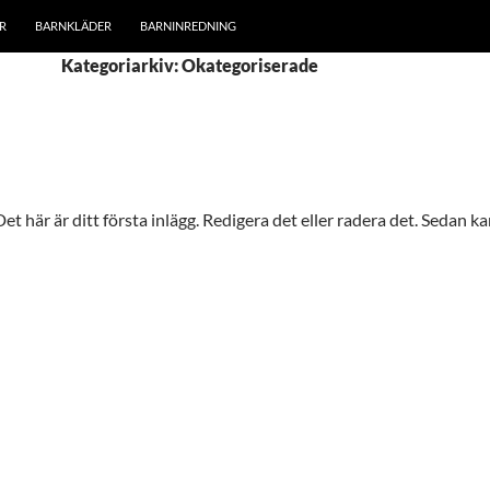
R
BARNKLÄDER
BARNINREDNING
Kategoriarkiv: Okategoriserade
 här är ditt första inlägg. Redigera det eller radera det. Sedan k