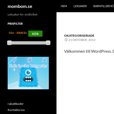
HOPPA TILL INNEHÅLL
Sök
mombom.se
HEM
LEKSAKER
BARNTILLBEHÖ
Leksaker för småfolket
PRISFILTER
0 kr - 5000 kr
OKATEGORISERADE
21 OKTOBER, 2012
Välkommen till WordPress. Det
rabattkoder
Kontakta oss