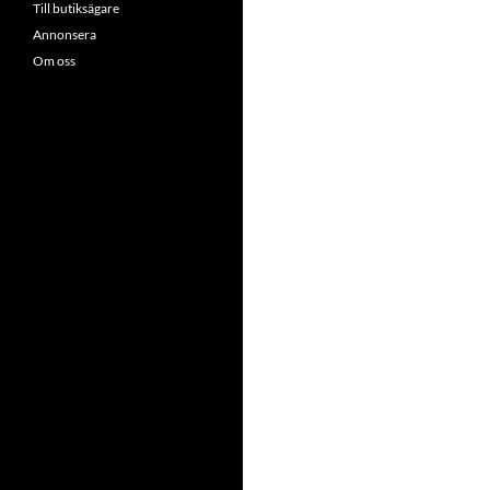
Till butiksägare
Annonsera
Om oss