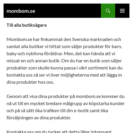
Sök
mombom.se
HOPPA
PRIMÄR
TILL
Till alla butiksägare
MENY
INNEHÅLL
Mombom.se har finkammat den Svenska marknaden och
samlat alla butiker vi hittat som säljer produkter för barn,
baby och nyblivna föräldrar. Men, det kan hända att vi
missat en och annan butik. Om du har en butik som säljer
produkter som skulle kunna passa i vårt sortiment kan du
kontakta oss så ser vi över möjligheterna med att lägga in
dina produkter hos oss.
Genom att visa dina produkter på mombom.se kommer du
nå ut till en mycket bredare målgrupp av köpstarka kunder
och på så sätt öka trafiken till din e-butik samt öka
försäljningen av dina produkter.
Kontakta oss om du tycker att detta låter intressant.