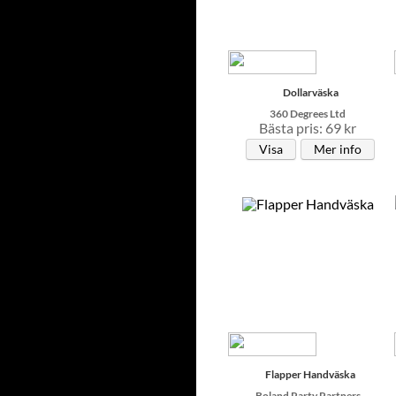
Dollarväska
360 Degrees Ltd
Bästa pris: 69 kr
Visa
Mer info
Flapper Handväska
Boland Party Partners