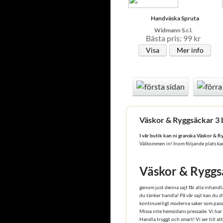
Handväska Spruta
Widmann S.r.l.
Bästa pris: 99 kr
Visa
Mer info
Väskor & Ryggsäckar 3 bi
I vår butik kan ni granska Väskor & R
Välkommen in! Inom följande plats kan n
Väskor & Ryggs
genom just denna sajt får alla inhand
du tänker handla! På vår sajt kan du s
kontinuerligt moderna saker som passa
Missa inte hemsidans pressade. Vi har 
Handla tryggt och smart! Vi ser till a