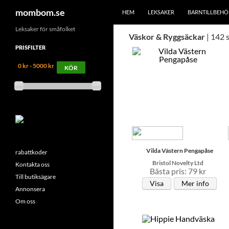
HOPPA TILL INNEHÅLL
Sök
mombom.se
HEM
LEKSAKER
BARNTILLBEHÖ
Leksaker för småfolket
Väskor & Ryggsäckar
| 142 
PRISFILTER
0 kr - 5000 kr
Vilda Västern Pengapåse
rabattkoder
Bristol Novelty Ltd
Kontakta oss
Bästa pris: 79 kr
Till butiksägare
Visa
Mer info
Annonsera
Om oss