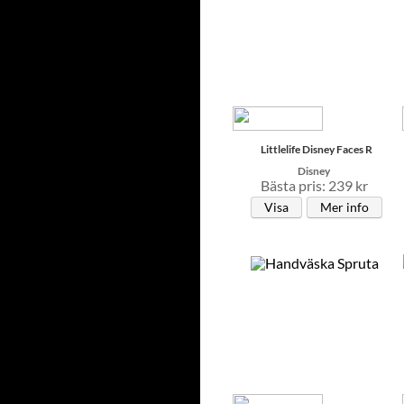
Littlelife Disney Faces R
Disney
Bästa pris: 239 kr
Visa
Mer info