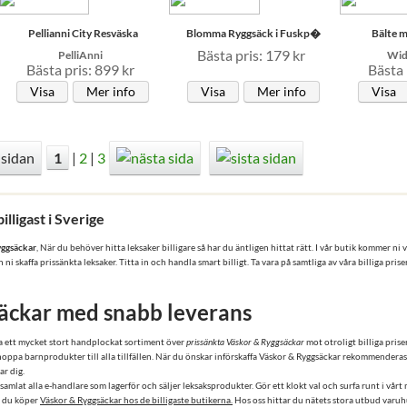
Pellianni City Resväska
Blomma Ryggsäck i Fuskp�
Bälte 
Bästa pris: 179 kr
PelliAnni
Widm
Bästa pris: 899 kr
Bästa 
Visa
Mer info
Visa
Mer info
Visa
1
|
2
|
3
lligast i Sverige
yggsäckar
, När du behöver hitta leksaker billigare så har du äntligen hittat rätt. I vår butik kommer 
i skaffa prissänkta leksaker. Titta in och handla smart billigt. Ta vara på samtliga av våra billiga pri
äckar med snabb leverans
la ett mycket stort handplockat sortiment över
prissänkta Väskor & Ryggsäckar
mot otroligt billiga priser
hoppa barnprodukter till alla tillfällen. När du önskar införskaffa Väskor & Ryggsäckar rekommenderas
r dig.
samlat alla e-handlare som lagerför och säljer leksaksprodukter. Gör ett klokt val och surfa runt i vår
tt du köper
Väskor & Ryggsäckar hos de billigaste butikerna.
Hos oss hittar du nätets stora utbud varuhu