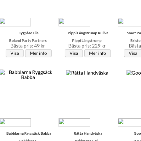
Tygpåse Lila
Pippi Långstrump Rullvä
Svart Pa
Boland Party Partners
Pippi Långstrump
Bristo
Bästa pris: 49 kr
Bästa pris: 229 kr
Bästa 
Visa
Mer info
Visa
Mer info
Visa
Babblarna Ryggsäck Babba
Råtta Handväska
Goo
Babblarna
Widmann S.r.l.
360 