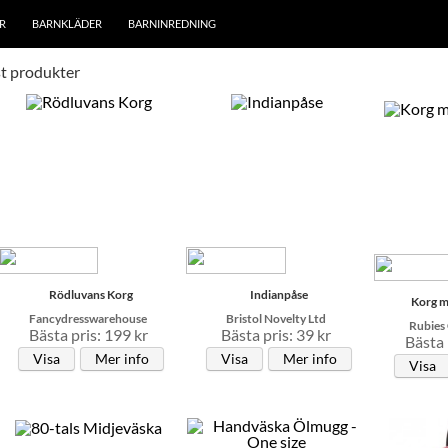
R
BARNKLÄDER
BARNINREDNING
st produkter
Rödluvans Korg
Indianpåse
Korg 
Fancydresswarehouse
Bristol Novelty Ltd
Rubies
Bästa pris: 199 kr
Bästa pris: 39 kr
Bästa 
Visa
Mer info
Visa
Mer info
Visa