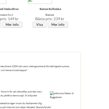
med Väska Brun
Bamse Rullväska
ann S.r.l.
Bamse
pris: 149 kr
Bästa pris: 239 kr
Mer info
Visa
Mer info
ni vraka bland 1000-tals varor med garanterat förmånligaste summa.
ser och bevara tusenlappar!
. Kom in för att söka efter just den vara
 du jämföra denna sajt. Vi erbjuder
t makalösa lager innan du bestämmer dig.
s på internet som säljer leksaker. Skynda fynda!