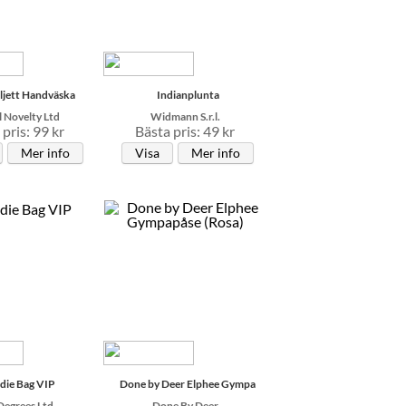
ljett Handväska
Indianplunta
l Novelty Ltd
Widmann S.r.l.
pris: 99 kr
Bästa pris: 49 kr
Mer info
Visa
Mer info
die Bag VIP
Done by Deer Elphee Gympa
Degrees Ltd
Done By Deer