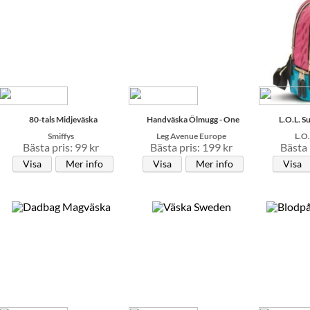
80-tals Midjeväska
Handväska Ölmugg - One
L.O.L. S
Smiffys
Leg Avenue Europe
L.O.
Bästa pris: 99 kr
Bästa pris: 199 kr
Bästa 
Visa
Mer info
Visa
Mer info
Visa