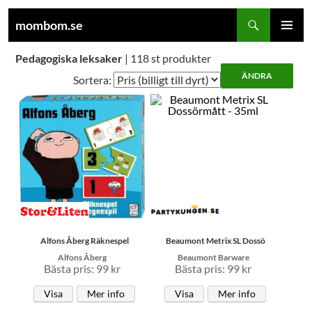
Sök
mombom.se
HOPPA
PRIMÄR
TILL
Pedagogiska leksaker
| 118 st produkter
MENY
INNEHÅLL
Sortera:
Alfons Åberg Räknespel
Beaumont Metrix SL Dossö
Alfons Åberg
Beaumont Barware
Bästa pris: 99 kr
Bästa pris: 99 kr
Visa
Mer info
Visa
Mer info