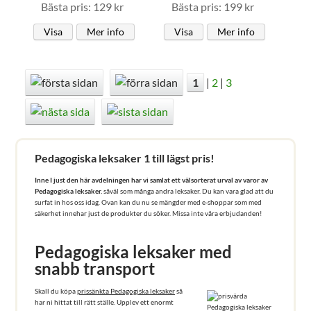
Bästa pris: 129 kr
Bästa pris: 199 kr
Visa
Mer info
Visa
Mer info
1
|
2
|
3
Pedagogiska leksaker 1 till lägst pris!
Inne I just den här avdelningen har vi samlat ett välsorterat urval av varor av
Pedagogiska leksaker.
såväl som många andra leksaker. Du kan vara glad att du
surfat in hos oss idag. Ovan kan du nu se mängder med e-shoppar som med
säkerhet innehar just de produkter du söker. Missa inte våra erbjudanden!
Pedagogiska leksaker med
snabb transport
Skall du köpa
prissänkta Pedagogiska leksaker
så
har ni hittat till rätt ställe. Upplev ett enormt