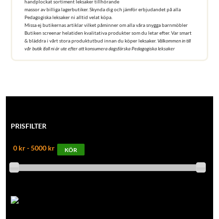
handplockat sortiment leksaker tillhörande
massor av billiga lagerbutiker. Skynda dig och jämför erbjudandet på alla
Pedagogiska leksaker ni alltid velat köpa.
Missa ej butikernas artiklar vilket påminner om alla våra snygga barnmöbler
Butiken screenar helatiden kvalitativa produkter som du letar efter. Var smart
& bläddra i vårt stora produktutbud innan du köper leksaker.
Välkommen in till
vår butik ifall ni är ute efter att konsumera dagsfärska Pedagogiska leksaker
PRISFILTER
0 kr - 5000 kr