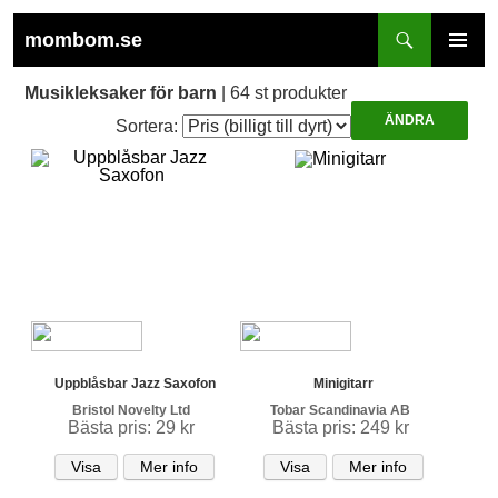
Sök
mombom.se
HOPPA
PRIMÄR
TILL
MENY
Musikleksaker för barn
| 64 st produkter
INNEHÅLL
Sortera:
Uppblåsbar Jazz Saxofon
Minigitarr
Bristol Novelty Ltd
Tobar Scandinavia AB
Bästa pris: 29 kr
Bästa pris: 249 kr
Visa
Mer info
Visa
Mer info