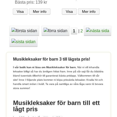
Bästa pris: 139 kr
Visa
Mer info
Visa
Mer info
1
|
2
Musikleksaker för barn 3 till lägsta pris!
I vår butik kan ni läsa om Musikleksaker för barn
, När ni vill inhandla
leksaker billigt så har du äntligen hittat fram. Inne på vår sajt får du bläddra
bland tusentals tillbehör till garanterat bästa prislapp. Välkommen till vår
site! Inne I följande plats kommer ni köpa prisvärda leksaker. Knalla hit och
handla smart redan i kväll. Ta vara på samtliga av våra låga varor & bevara
stora summor!
Musikleksaker för barn till ett
lågt pris