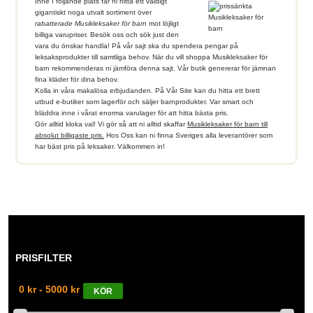
Inne I följande plats får ni hitta ett väldigt
gigantiskt noga utvalt sortiment över
rabatterade Musikleksaker för barn
mot löjligt
billiga varupriser. Besök oss och sök just den
vara du önskar handla! På vår sajt ska du spendera pengar på
leksaksprodukter till samtliga behov. När du vill shoppa Musikleksaker för
barn rekommenderas ni jämföra denna sajt. Vår butik genererar för jämnan
fina kläder för dina behov.
Kolla in våra makalösa erbjudanden. På Vår Site kan du hitta ett brett
utbud e-butiker som lagerför och säljer barnprodukter. Var smart och
bläddra inne i vårat enorma varulager för att hitta bästa pris.
Gör alltid kloka val! Vi gör så att ni alltid skaffar
Musikleksaker för barn till
absolut billigaste pris.
Hos Oss kan ni finna Sveriges alla leverantörer som
har bäst pris på leksaker. Välkommen in!
PRISFILTER
0 kr - 5000 kr