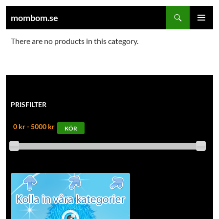
Sök
mombom.se
HOPPA
PRIMÄR
TILL
There are no products in this category.
MENY
INNEHÅLL
PRISFILTER
0 kr - 5000 kr